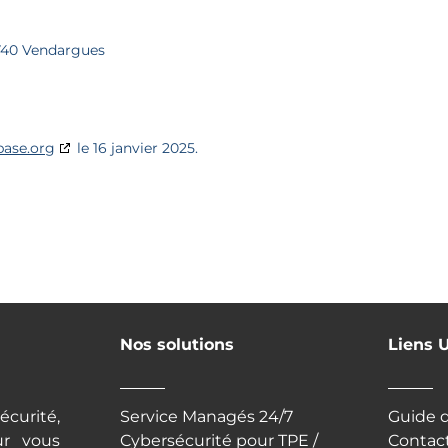
4740 Vendargues
base.org
le 16 janvier 2025.
Nos solutions
Liens U
curité,
Service Managés 24/7
Guide 
ur vous
Cybersécurité pour TPE /
Contac