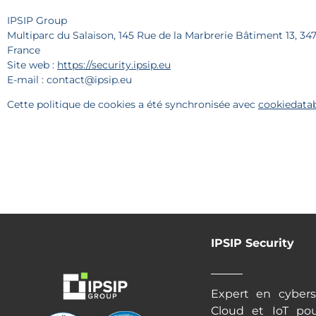
IPSIP Group
Multiparc du Salaison, 145 Rue de la Marbrerie Bâtiment 13, 3
France
Site web :
https://security.ipsip.eu
E-mail :
contact@
ipsip.eu
Cette politique de cookies a été synchronisée avec
cookiedata
IPSIP Security
Expert en cybersé
Cloud et IoT po